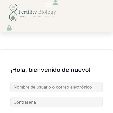
Fertility Biology
Care Biology
Recursos Gratuitos
¡Hola, bienvenido de nuevo!