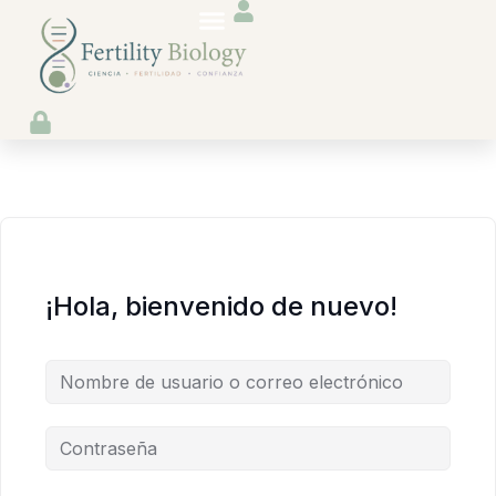
Fertility Biology
Care Biology
Recursos Gratuitos
¡Hola, bienvenido de nuevo!