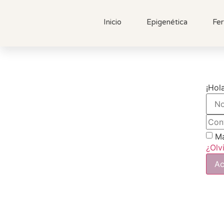
Inicio
Epigenética
Fer
¡Hol
Ma
¿Olv
Ac