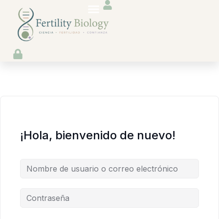
Fertility Biology
Care Biology
Recursos Gratuitos
¡Hola, bienvenido de nuevo!